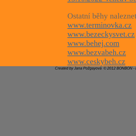
Ostatní běhy naleznet
www.terminovka.cz
www.bezeckysvet.cz
www.behej.com
www.bezvabeh.cz
www.ceskybeh.cz
Created by Jana Požgayová © 2012 BONBON - Bě