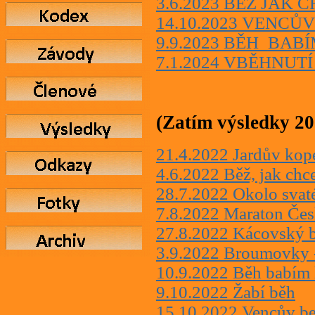
3.6.2023 BĚŽ JAK 
14.10.2023 VENC
9.9.2023 BĚH_BAB
7.1.2024 VBĚHNUT
(Zatím výsledky 20
21.4.2022 Jardův kop
4.6.2022 Běž, jak chc
28.7.2022 Okolo svaté
7.8.2022 Maraton Če
27.8.2022 Kácovský
3.9.2022 Broumovky -
10.9.2022 Běh babím 
9.10.2022 Žabí běh
15.10.2022 Vencův b