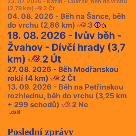
23. 07. 2026 - Kazín - Cukrák, běh do vrchu
(2,78 km)
2
Čt
04. 08. 2026 - Běh na Šance, běh
do vrchu (2,86 km)
3
Út
18. 08. 2026 - Ivův běh -
Žvahov - Dívčí hrady (3,7
km)
2
Út
27. 08. 2026 - Běh Modřanskou
roklí (4 km)
2
Čt
13. 09. 2026 - Běh na Petřínskou
rozhlednu, běh do vrchu (3,25 km
+ 299 schodů)
2
Ne
...další
Poslední zprávy