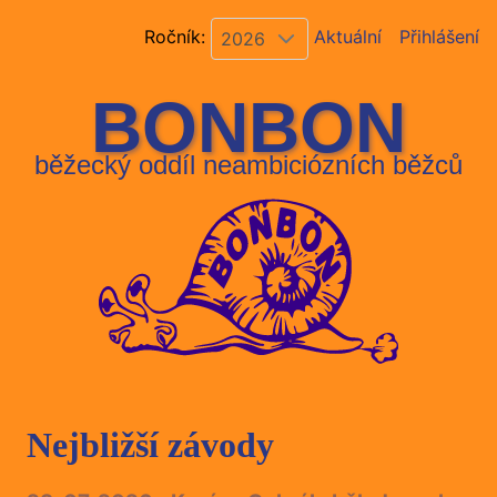
Ročník:
Aktuální
Přihlášení
2026
BONBON
běžecký oddíl neambiciózních běžců
Nejbližší závody