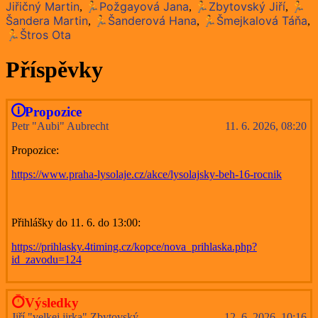
Jiřičný Martin
🏃Požgayová Jana
🏃Zbytovský Jiří
🏃
,
,
,
Šandera Martin
🏃Šanderová Hana
🏃Šmejkalová Táňa
,
,
,
🏃Štros Ota
Příspěvky
Propozice
Petr "Aubi" Aubrecht
11. 6. 2026, 08:20
Propozice:
https://www.praha-lysolaje.cz/akce/lysolajsky-beh-16-rocnik
Přihlášky do 11. 6. do 13:00:
https://prihlasky.4timing.cz/kopce/nova_prihlaska.php?
id_zavodu=124
Výsledky
Jiří "velkej jirka" Zbytovský
12. 6. 2026, 10:16