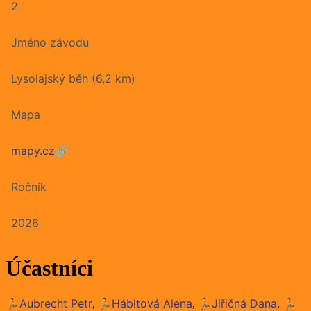
2
Jméno závodu
Lysolajský běh (6,2 km)
Mapa
mapy.cz
🔗
Ročník
2026
Účastníci
🏃Aubrecht Petr
🏃Hábltová Alena
🏃Jiřičná Dana
🏃
,
,
,