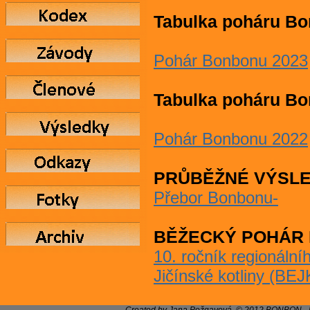
Tabulka poháru B
Pohár Bonbonu 2023
Tabulka poháru B
Pohár Bonbonu 2022
PRŮBĚŽNÉ VÝSLED
Přebor Bonbonu-
BĚŽECKÝ POHÁR B
10. ročník regionáln
Jičínské kotliny (BEJ