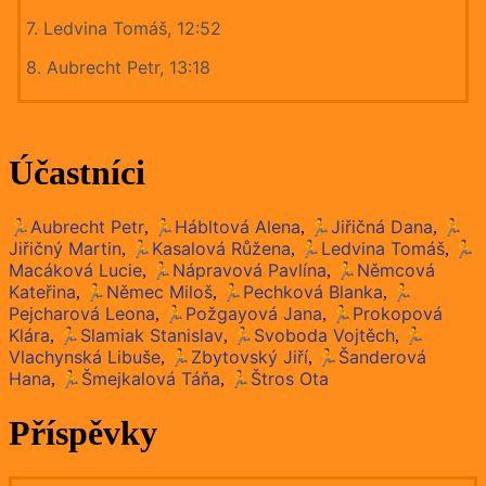
7. Ledvina Tomáš, 12:52
8. Aubrecht Petr, 13:18
Účastníci
🏃Aubrecht Petr
🏃Hábltová Alena
🏃Jiřičná Dana
🏃
,
,
,
Jiřičný Martin
🏃Kasalová Růžena
🏃Ledvina Tomáš
🏃
,
,
,
Macáková Lucie
🏃Nápravová Pavlína
🏃Němcová
,
,
Kateřina
🏃Němec Miloš
🏃Pechková Blanka
🏃
,
,
,
Pejcharová Leona
🏃Požgayová Jana
🏃Prokopová
,
,
Klára
🏃Slamiak Stanislav
🏃Svoboda Vojtěch
🏃
,
,
,
Vlachynská Libuše
🏃Zbytovský Jiří
🏃Šanderová
,
,
Hana
🏃Šmejkalová Táňa
🏃Štros Ota
,
,
Příspěvky