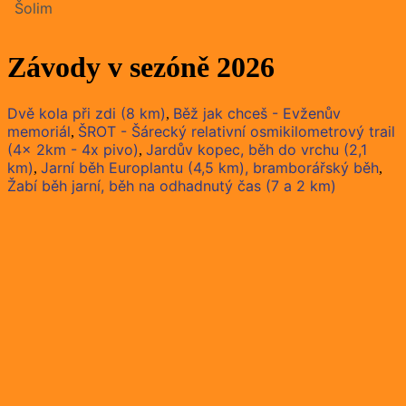
Šolim
Závody v sezóně 2026
Dvě kola při zdi (8 km)
Běž jak chceš - Evženův
,
memoriál
ŠROT - Šárecký relativní osmikilometrový trail
,
(4x 2km - 4x pivo)
Jardův kopec, běh do vrchu (2,1
,
km)
Jarní běh Europlantu (4,5 km), bramborářský běh
,
,
Žabí běh jarní, běh na odhadnutý čas (7 a 2 km)