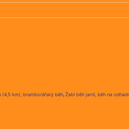
u (4,5 km), bramborářský běh
Žabí běh jarní, běh na odhad
,