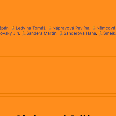
ěpán
🏃Ledvina Tomáš
🏃Nápravová Pavlína
🏃Němcová 
,
,
,
ovský Jiří
🏃Šandera Martin
🏃Šanderová Hana
🏃Šmejk
,
,
,