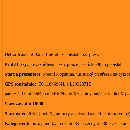
Délka trasy:
5600m -1 okruh, v podstatě bez převýšení
Profil trasy:
převážně lesní cesty pouze prvních 600 m po asfaltu
Start a prezentace:
Přední Kopanina, turistický přístřešek na cykl
GPS souřadnice:
50.1184696N, 14.2992371E
parkování v přilehlých ulicích Přední Kopaniny, nejlépe v ulici K pa
Start závodu: 18:00
Startovné:
50 Kč (junioři, juniorky a veteráni nad 70let dobrovolné
Kategorie:
Junioři, juniorky, muži do 39 let, ženy do 39let, veteráni