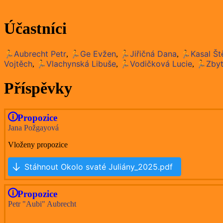
Účastníci
🏃Aubrecht Petr
🏃Ge Evžen
🏃Jiřičná Dana
🏃Kasal Št
,
,
,
Vojtěch
🏃Vlachynská Libuše
🏃Vodičková Lucie
🏃Zbyt
,
,
,
Příspěvky
Propozice
Jana Požgayová
Vloženy propozice
Stáhnout Okolo svaté Juliány_2025.pdf
Propozice
Petr "Aubi" Aubrecht