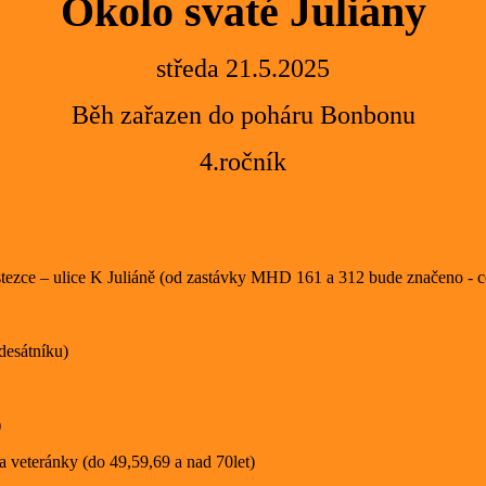
Okolo svaté Juliány
středa 21.5.2025
Běh zařazen do poháru Bonbonu
4.ročník
ostezce – ulice K Juliáně (od zastávky MHD 161 a 312 bude značeno - c
desátníku)
)
 a veteránky (do 49,59,69 a nad 70let)