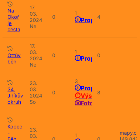
17.
Na
1
03.
Okoř
0
4
Propozice
2024
je
Ne
cesta
17.
1
03.
Ottův
0
0
Propozice
2024
běh
Ne
3
23.
Propozice
34.
03.
0
8
Výsledky
Jiříkův
2024
okruh
So
Fotografie
Kopec
23.
-
mapy.cz
1
03.
Běh
0
0
[49.842