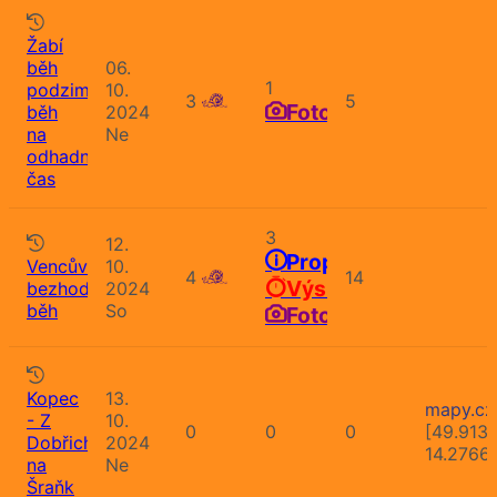
Žabí
běh
06.
1
podzimní,
10.
3
5
Fotografie
běh
2024
na
Ne
odhadnutý
čas
3
12.
Propozice
Vencův
10.
4
14
Výsledky
bezhodinkový
2024
běh
So
Fotografie
Kopec
13.
mapy.cz
- Z
10.
0
0
0
[49.913
Dobřichovic
2024
14.2766
na
Ne
Šraňk