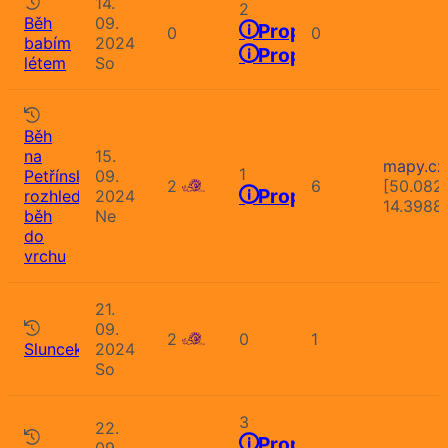
14.
2
Běh
09.
Propozice
0
0
babím
2024
Propozice
létem
So
Běh
na
15.
mapy.cz
1
Petřínskou
09.
2
6
[50.082
Propozice
rozhlednu,
2024
14.3988
běh
Ne
do
vrchu
21.
09.
2
0
1
Sluncekros
2024
So
3
22.
Propozice
09.