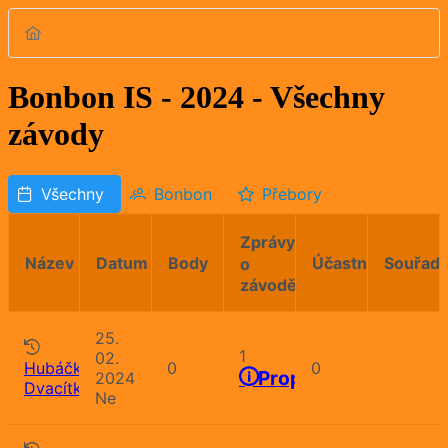
Bonbon IS - 2024 - Všechny
závody
Všechny
Bonbon
Přebory
Zprávy
Název
Datum
Body
Účastníků
Souřadn
o
závodě
25.
1
02.
Hubáčkova
0
0
Propozice
2024
Dvacítka
Ne