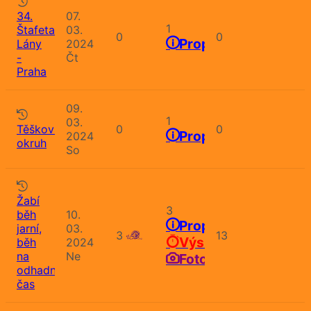
34.
07.
1
Štafeta
03.
0
0
Propozice
Lány
2024
-
Čt
Praha
09.
1
03.
Těškovský
0
0
Propozice
2024
okruh
So
Žabí
3
běh
10.
Propozice
jarní,
03.
3
13
Výsledky
běh
2024
na
Ne
Fotografie
odhadnutý
čas