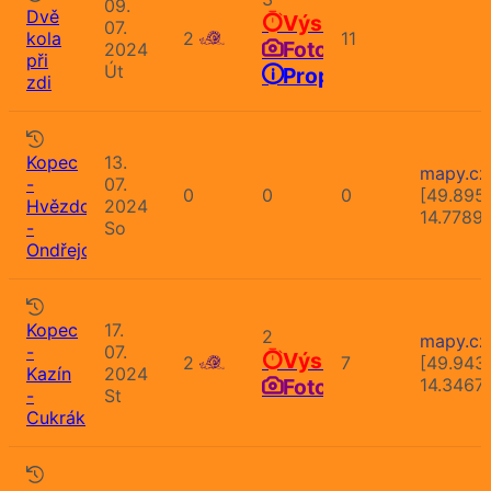
09.
Dvě
Výsledky
07.
kola
2
11
Fotografie
2024
při
Út
Propozice
zdi
Kopec
13.
mapy.cz
-
07.
0
0
0
[49.895
Hvězdonice
2024
14.7789
-
So
Ondřejov
Kopec
17.
2
mapy.cz
-
07.
Výsledky
2
7
[49.943
Kazín
2024
Fotografie
14.3467
-
St
Cukrák