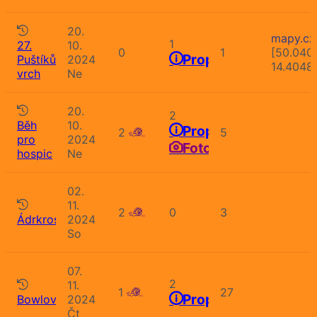
20.
mapy.cz
1
27.
10.
0
1
[50.040
Propozice
Puštíkův
2024
14.4048
vrch
Ne
20.
2
Běh
10.
Propozice
2
5
pro
2024
Fotografie
hospic
Ne
02.
11.
2
0
3
Ádrkros
2024
So
07.
2
11.
1
27
Propozice
Bowlování
2024
Čt