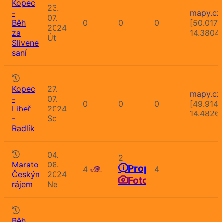
Kopec
23.
-
mapy.cz
07.
Běh
0
0
0
[50.017
2024
za
14.3804
Út
Sliveneckou
saní
Kopec
27.
mapy.cz
-
07.
0
0
0
[49.9141
Libeř
2024
14.4826
-
So
Radlík
04.
2
Maraton
08.
Propozice
4
4
Českým
2024
Fotografie
rájem
Ne
Běh