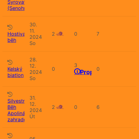
Syrovatského
(Senohraby)
30.
11.
Hostivařský
2
0
7
2024
běh
So
28.
3
12.
Kelský
0
0
Propozice
2024
biatlon
So
31.
Silvestrovský
12.
Běh
2
0
6
2024
Apolinářskou
Út
zahradou
05.