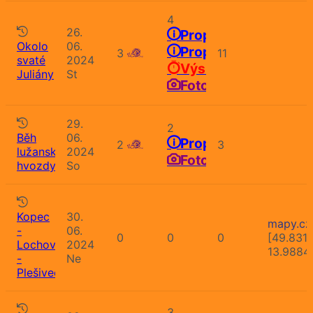
4
26.
Propozice
Okolo
06.
Propozice
3
11
svaté
2024
Výsledky
Juliány
St
Fotografie
29.
2
Běh
06.
Propozice
2
3
lužanskými
2024
Fotografie
hvozdy
So
Kopec
30.
mapy.cz
-
06.
0
0
0
[49.831
Lochovice
2024
13.9884
-
Ne
Plešivec
3