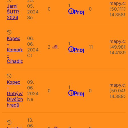
25.
mapy.cz
1
Jarní
05.
0
0
[50.1117
Propozice
ŠUTR
2024
14.3589
2024
So
Kopec
06.
mapy.cz
1
-
06.
2
11
[49.986
Propozice
Komořany
2024
14.4189
-
Čt
Čihadlo
Kopec
09.
mapy.cz
1
-
06.
0
0
[50.045
Propozice
Dobývání
2024
14.3893
Dívčích
Ne
hradů
13.
06.