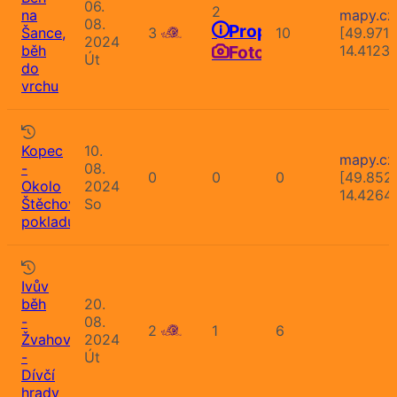
06.
2
na
mapy.cz
08.
Propozice
Šance,
3
10
[49.971
2024
běh
Fotografie
14.4123
Út
do
vrchu
Kopec
10.
mapy.cz
-
08.
0
0
0
[49.852
Okolo
2024
14.4264
Štěchovického
So
pokladu
Ivův
běh
20.
-
08.
2
1
6
Žvahov
2024
-
Út
Dívčí
hrady