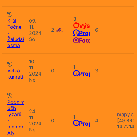
3
Král
09.
Výsledky
Točné
11.
2
6
Propozice
-
2024
Žaludská
So
Fotografie
osma
10.
1
11.
Velká
0
3
Propozice
2024
kunratická
Ne
Podzimní
běh
24.
lyžařů
mapy.cz
1
11.
-
0
4
[49.890
Propozice
2024
memoriál
14.7214
Ne
Ály