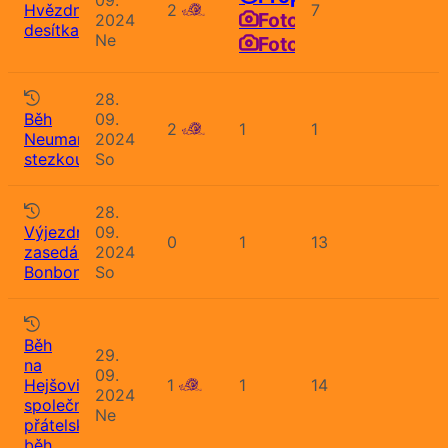
Hvězdná
2
7
Fotografie
2024
desítka
Ne
Fotografie
28.
Běh
09.
2
1
1
Neumannovou
2024
stezkou
So
28.
Výjezdní
09.
0
1
13
zasedání
2024
Bonbonu
So
Běh
29.
na
09.
Hejšovinu,
1
1
14
2024
společný
Ne
přátelský
běh