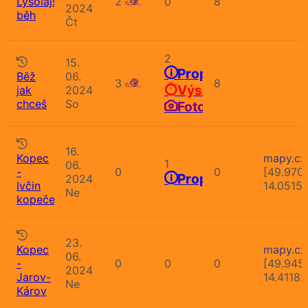
Lysolajský
2
0
8
2024
běh
Čt
2
15.
Propozice
Běž
06.
3
8
Výsledky
jak
2024
chceš
So
Fotografie
16.
Kopec
mapy.cz
1
06.
-
0
0
[49.970
Propozice
2024
Ivčin
14.0515
Ne
kopeček
23.
Kopec
mapy.cz
06.
-
0
0
0
[49.9451
2024
Jarov-
14.41182
Ne
Károv