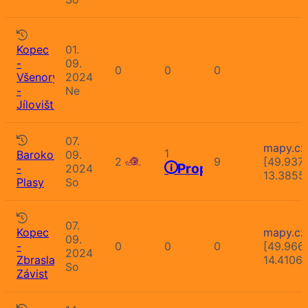
Kopec
01.
-
09.
0
0
0
Všenory
2024
-
Ne
Jíloviště
07.
mapy.cz
1
Barokomaraton
09.
2
9
[49.937
Propozice
-
2024
13.3855
Plasy
So
07.
Kopec
mapy.cz
09.
-
0
0
0
[49.966
2024
Zbraslavská
14.4106
So
Závist