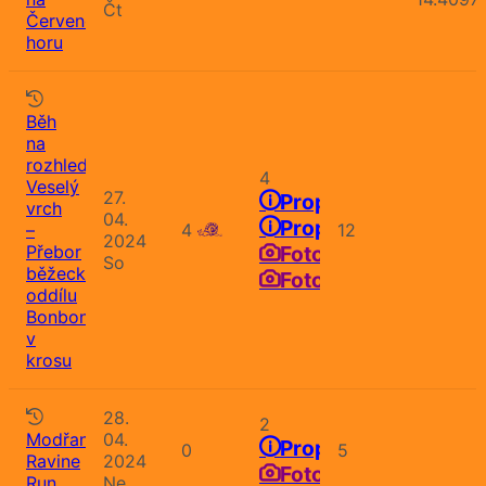
Čt
Červenou
horu
Běh
na
rozhlednu
4
Veselý
27.
Propozice
vrch
04.
Propozice
–
4
12
2024
Přebor
Fotografie
So
běžeckého
Fotografie
oddílu
Bonbon
v
krosu
28.
2
Modřany
04.
Propozice
0
5
Ravine
2024
Fotografie
Run
Ne