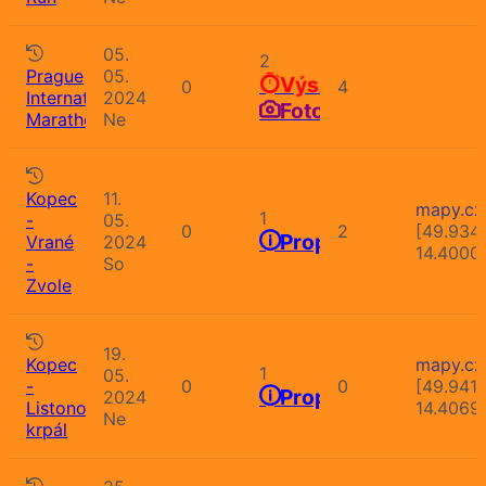
05.
2
Prague
05.
Výsledky
0
4
International
2024
Fotografie
Marathon
Ne
Kopec
11.
mapy.cz
1
-
05.
0
2
[49.934
Propozice
Vrané
2024
14.4000
-
So
Zvole
19.
Kopec
mapy.cz
1
05.
-
0
0
[49.941
Propozice
2024
Listonošův
14.4069
Ne
krpál