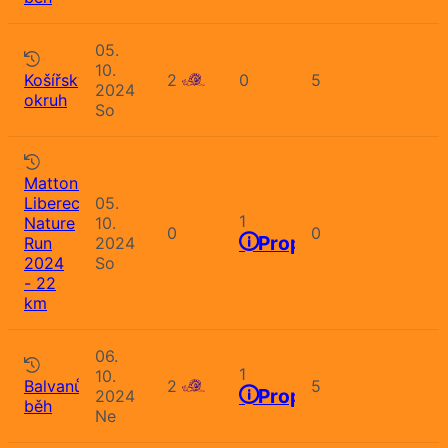
05.
10.
Košířský
2
0
5
2024
okruh
So
Mattoni
Liberec
05.
1
Nature
10.
0
0
Propozice
Run
2024
2024
So
- 22
km
06.
1
10.
Balvanův
2
5
Propozice
2024
běh
Ne