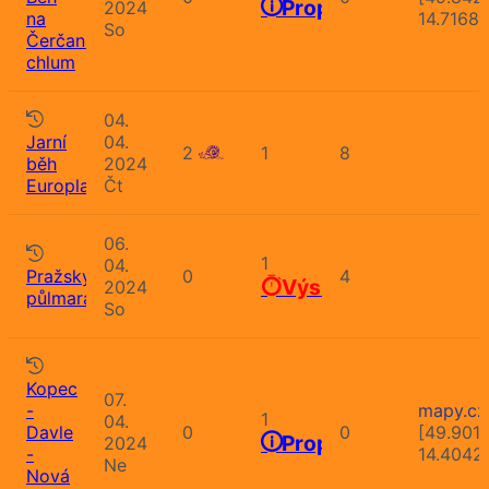
Propozice
2024
na
14.7168
So
Čerčanský
chlum
04.
Jarní
04.
2
1
8
běh
2024
Europlantu
Čt
06.
1
04.
Pražský
0
4
Výsledky
2024
půlmaraton
So
Kopec
07.
-
mapy.cz
1
04.
Davle
0
0
[49.901
Propozice
2024
-
14.4042
Ne
Nová