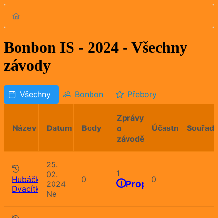
Bonbon IS - 2024 - Všechny
závody
Všechny
Bonbon
Přebory
Zprávy
Název
Datum
Body
Účastníků
Souřadn
o
závodě
25.
1
02.
Hubáčkova
0
0
Propozice
2024
Dvacítka
Ne