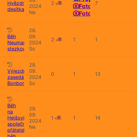
Hvězdná
2
7
Fotografie
2024
desítka
Ne
Fotografie
28.
Běh
09.
2
1
1
Neumannovou
2024
stezkou
So
28.
Výjezdní
09.
0
1
13
zasedání
2024
Bonbonu
So
Běh
29.
na
09.
Hejšovinu,
1
1
14
2024
společný
Ne
přátelský
běh