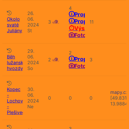
4
26.
Propozice
Okolo
06.
Propozice
3
11
svaté
2024
Výsledky
Juliány
St
Fotografie
29.
2
Běh
06.
Propozice
2
3
lužanskými
2024
Fotografie
hvozdy
So
Kopec
30.
mapy.cz
-
06.
0
0
0
[49.831
Lochovice
2024
13.9884
-
Ne
Plešivec
3