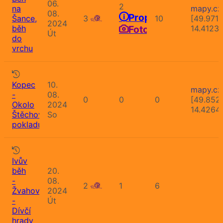
06.
2
na
mapy.cz
08.
Propozice
Šance,
3
10
[49.971
2024
běh
Fotografie
14.4123
Út
do
vrchu
Kopec
10.
mapy.cz
-
08.
0
0
0
[49.852
Okolo
2024
14.4264
Štěchovického
So
pokladu
Ivův
běh
20.
-
08.
2
1
6
Žvahov
2024
-
Út
Dívčí
hrady