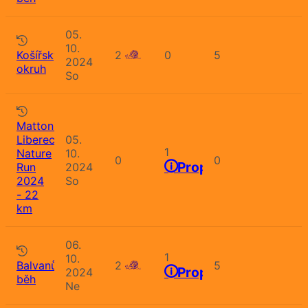
05.
10.
Košířský
2
0
5
2024
okruh
So
Mattoni
Liberec
05.
1
Nature
10.
0
0
Propozice
Run
2024
2024
So
- 22
km
06.
1
10.
Balvanův
2
5
Propozice
2024
běh
Ne