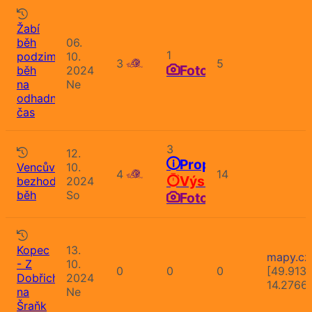
Žabí
běh
06.
1
podzimní,
10.
3
5
Fotografie
běh
2024
na
Ne
odhadnutý
čas
3
12.
Propozice
Vencův
10.
4
14
Výsledky
bezhodinkový
2024
běh
So
Fotografie
Kopec
13.
mapy.cz
- Z
10.
0
0
0
[49.913
Dobřichovic
2024
14.2766
na
Ne
Šraňk