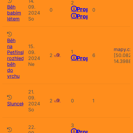
14.
2
Běh
09.
Propozice
0
0
babím
2024
Propozice
létem
So
Běh
na
15.
mapy.cz
1
Petřínskou
09.
2
6
[50.082
Propozice
rozhlednu,
2024
14.3988
běh
Ne
do
vrchu
21.
09.
2
0
1
Sluncekros
2024
So
3
22.
Propozice
09.