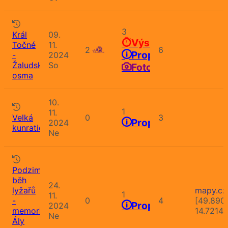
3
Král
09.
Výsledky
Točné
11.
2
6
Propozice
-
2024
Žaludská
So
Fotografie
osma
10.
1
11.
Velká
0
3
Propozice
2024
kunratická
Ne
Podzimní
běh
24.
lyžařů
mapy.cz
1
11.
-
0
4
[49.890
Propozice
2024
memoriál
14.7214
Ne
Ály