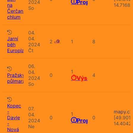
Propozice
2024
na
14.7168
So
Čerčanský
chlum
04.
Jarní
04.
2
1
8
běh
2024
Europlantu
Čt
06.
1
04.
Pražský
0
4
Výsledky
2024
půlmaraton
So
Kopec
07.
-
mapy.cz
1
04.
Davle
0
0
[49.901
Propozice
2024
-
14.4042
Ne
Nová