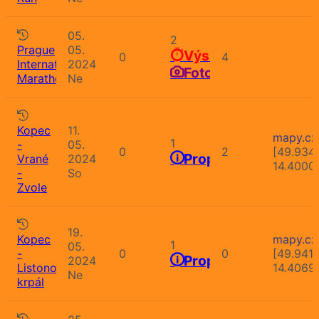
05.
2
Prague
05.
Výsledky
0
4
International
2024
Fotografie
Marathon
Ne
Kopec
11.
mapy.cz
1
-
05.
0
2
[49.934
Propozice
Vrané
2024
14.4000
-
So
Zvole
19.
Kopec
mapy.cz
1
05.
-
0
0
[49.941
Propozice
2024
Listonošův
14.4069
Ne
krpál