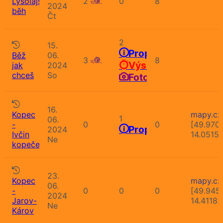
Lysolajský
2
0
8
2024
běh
Čt
2
15.
Propozice
Běž
06.
3
8
Výsledky
jak
2024
chceš
So
Fotografie
16.
Kopec
mapy.cz
1
06.
-
0
0
[49.970
Propozice
2024
Ivčin
14.0515
Ne
kopeček
23.
Kopec
mapy.cz
06.
-
0
0
0
[49.9451
2024
Jarov-
14.41182
Ne
Károv