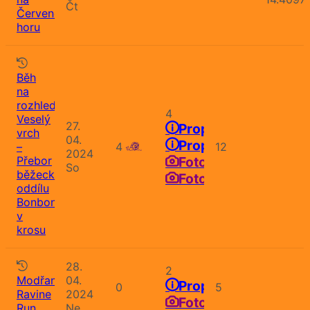
Čt
Červenou
horu
Běh
na
rozhlednu
4
Veselý
27.
Propozice
vrch
04.
Propozice
–
4
12
2024
Přebor
Fotografie
So
běžeckého
Fotografie
oddílu
Bonbon
v
krosu
28.
2
Modřany
04.
Propozice
0
5
Ravine
2024
Fotografie
Run
Ne