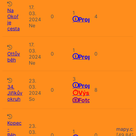
17.
Na
1
03.
Okoř
0
4
Propozice
2024
je
Ne
cesta
17.
1
03.
Ottův
0
0
Propozice
2024
běh
Ne
3
23.
Propozice
34.
03.
0
8
Výsledky
Jiříkův
2024
okruh
So
Fotografie
Kopec
23.
-
mapy.cz
1
03.
Běh
0
0
[49.842