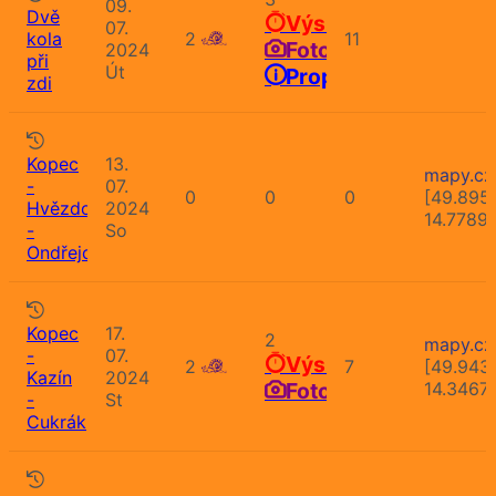
09.
Dvě
Výsledky
07.
kola
2
11
Fotografie
2024
při
Út
Propozice
zdi
Kopec
13.
mapy.cz
-
07.
0
0
0
[49.895
Hvězdonice
2024
14.7789
-
So
Ondřejov
Kopec
17.
2
mapy.cz
-
07.
Výsledky
2
7
[49.943
Kazín
2024
Fotografie
14.3467
-
St
Cukrák