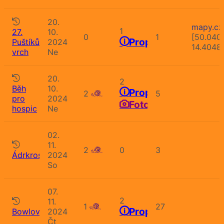
20.
mapy.cz
1
27.
10.
0
1
[50.040
Propozice
Puštíkův
2024
14.4048
vrch
Ne
20.
2
Běh
10.
Propozice
2
5
pro
2024
Fotografie
hospic
Ne
02.
11.
2
0
3
Ádrkros
2024
So
07.
2
11.
1
27
Propozice
Bowlování
2024
Čt