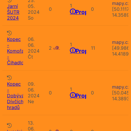
25.
mapy.cz
1
Jarní
05.
0
0
[50.1117
Propozice
ŠUTR
2024
14.3589
2024
So
Kopec
06.
mapy.cz
1
-
06.
2
11
[49.986
Propozice
Komořany
2024
14.4189
-
Čt
Čihadlo
Kopec
09.
mapy.cz
1
-
06.
0
0
[50.045
Propozice
Dobývání
2024
14.3893
Dívčích
Ne
hradů
13.
06.