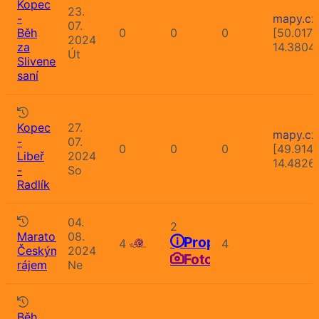
Kopec
23.
-
mapy.cz
07.
Běh
0
0
0
[50.017
2024
za
14.3804
Út
Sliveneckou
saní
Kopec
27.
mapy.cz
-
07.
0
0
0
[49.9141
Libeř
2024
14.4826
-
So
Radlík
04.
2
Maraton
08.
Propozice
4
4
Českým
2024
Fotografie
rájem
Ne
Běh