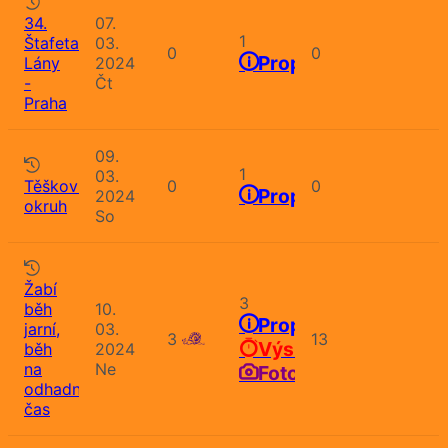
34.
07.
1
Štafeta
03.
0
0
Propozice
Lány
2024
-
Čt
Praha
09.
1
03.
Těškovský
0
0
Propozice
2024
okruh
So
Žabí
3
běh
10.
Propozice
jarní,
03.
3
13
Výsledky
běh
2024
na
Ne
Fotografie
odhadnutý
čas