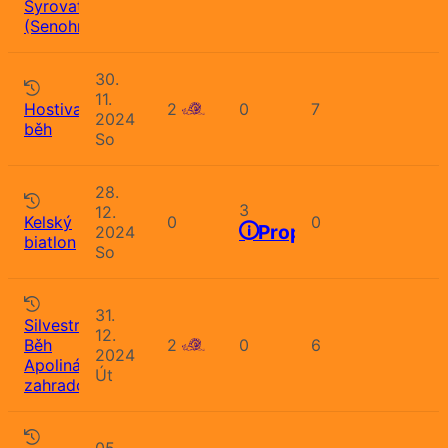
Syrovatského
(Senohraby)
30.
11.
Hostivařský
2
0
7
2024
běh
So
28.
3
12.
Kelský
0
0
Propozice
2024
biatlon
So
31.
Silvestrovský
12.
Běh
2
0
6
2024
Apolinářskou
Út
zahradou
05.