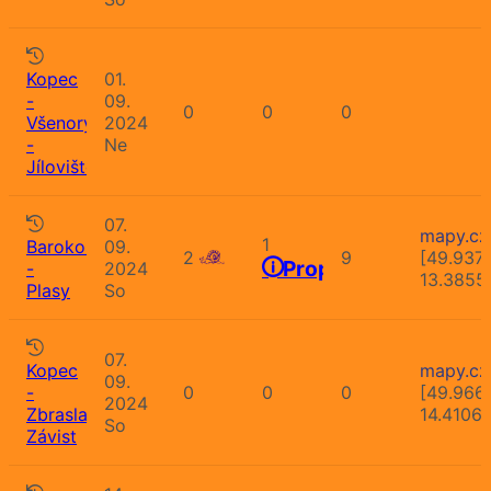
Kopec
01.
-
09.
0
0
0
Všenory
2024
-
Ne
Jíloviště
07.
mapy.cz
1
Barokomaraton
09.
2
9
[49.937
Propozice
-
2024
13.3855
Plasy
So
07.
Kopec
mapy.cz
09.
-
0
0
0
[49.966
2024
Zbraslavská
14.4106
So
Závist