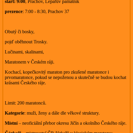
start: 9:00
, Prachov, Lepařův památník
prezence
: 7:00 - 8:30, Prachov 37
Obutý či bosky,
pojď oběhnout Trosky.
Lučinami, skalinami,
Maratonem v Českém ráji.
Kochací, kopečkovitý maraton pro zkušené maratonce i
prvomaratonce, pokud se nepoženou a skutečně se budou kochat
krásami Českého ráje.
Limit: 200 maratonců.
Kategorie
: muži, ženy a dále dle věkové struktury.
Místní
– neoficiální přebor okresu Jičín a okolního Českého ráje.