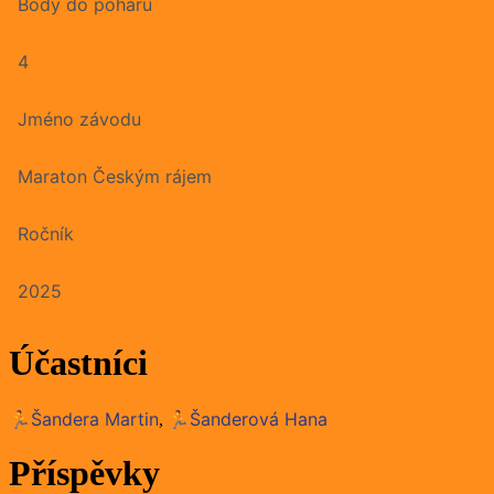
Body do poháru
4
Jméno závodu
Maraton Českým rájem
Ročník
2025
Účastníci
🏃Šandera Martin
🏃Šanderová Hana
,
Příspěvky