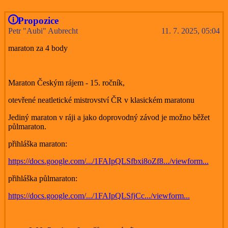
Propozice
Petr "Aubi" Aubrecht
11. 7. 2025, 05:04
maraton za 4 body
Maraton Českým rájem - 15. ročník,
otevřené neatletické mistrovství ČR v klasickém maratonu
Jediný maraton v ráji a jako doprovodný závod je možno běžet
půlmaraton.
přihláška maraton:
https://docs.google.com/.../1FAIpQLSfbxi8oZf8.../viewform...
přihláška půlmaraton:
https://docs.google.com/.../1FAIpQLSfjCc.../viewform...