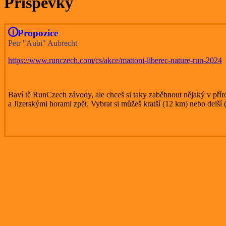
Příspěvky
Propozice
Petr "Aubi" Aubrecht
https://www.runczech.com/cs/akce/mattoni-liberec-nature-run-2024
Baví tě RunCzech závody, ale chceš si taky zaběhnout nějaký v přír
a Jizerskými horami zpět. Vybrat si můžeš kratší (12 km) nebo delší 