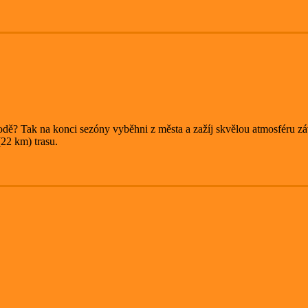
odě? Tak na konci sezóny vyběhni z města a zažíj skvělou atmosféru zá
(22 km) trasu.