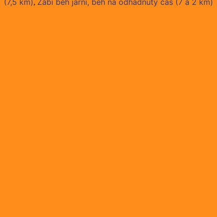
(7,5 km)
Žabí běh jarní, běh na odhadnutý čas (7 a 2 km)
,