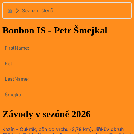
Seznam členů
Bonbon IS - Petr Šmejkal
FirstName:
Petr
LastName:
Šmejkal
Závody v sezóně 2026
Kazín - Cukrák, běh do vrchu (2,78 km)
Jiříkův okruh
,